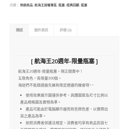
分類：
熱銷商品
,
航海王授權專區
,
瓶塞
,
經典回顧
,
瓶塞
描述
額外資訊
評價 (0)
[ 航海王20週年-限量瓶塞 ]
航海王20週年-限量瓶塞，現正開賣中！
五款角色，各限量300個。
海迷們不能錯過搶先擁有限定週邊的機會呀~~
使用效果展示圖僅供參考，具體圖案及尺寸比例以
產品規格圖及實物為準。
產品可能由於電腦顯示器而有些微色差，以實際出
貨之產品為準。
依照消費者保護法規定，消費者均享有商品到貨七