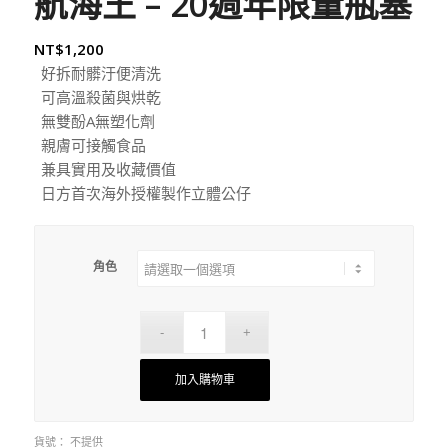
航海王 – 20週年限量瓶塞
NT$
1,200
好拆耐髒汙便清洗
可高溫殺菌與烘乾
無雙酚A無塑化劑
親膚可接觸食品
兼具實用及收藏價值
日方首次海外授權製作立體公仔
角色
加入購物車
貨號：
不提供