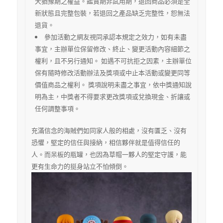
天猶豫期之權益。鑑賞期非試用期，退回商品必須是全
新狀態且完整包裝，若退回之產品缺乏完整性，恕無法
退貨。
參加活動之網友視同承認本規定之效力，如有未盡
事宜，主辦單位保留修改、終止、變更活動內容細節之
權利，且不另行通知。 如遇不可抗拒之因素，主辦單位
保有隨時修改活動辦法及獎項或中止本活動或變更同等
價值商品之權利。 獎項說明未盡之事宜，依中獎通知說
明為主，中獎者不得要求更改獎項或兌換現金、折讓或
任何調整事項。
充滿信念的海賊們如同家人般的相處，沒有匱乏、沒有
恐懼，堅定的信任與接納，相信夥伴就是值得信任的
人。而呆板的瓶罐，也因為草帽一夥人的堅定守護，能
更有生命力的挺身站立不怕傾倒。