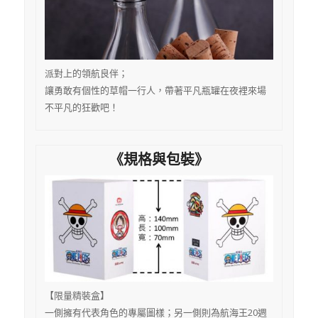
派對上的領航良伴；
讓勇敢有個性的草帽一行人，帶著平凡瓶罐在夜裡來場
不平凡的狂歡吧！
《規格與包裝》
【限量精裝盒】
一側擁有代表角色的專屬圖樣；另一側則為航海王20週