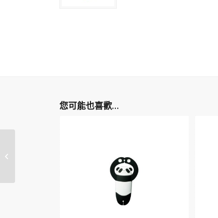
您可能也喜歡…
故宮授權-罌粟唯美杯墊