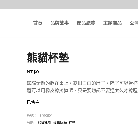
首頁
品牌故事
產品總覽
主題商品
公
熊貓杯墊
NT$
0
熊貓慵懶的躺在桌上，露出白白的肚子，除了可以當杯
還可以用橡皮擦擦掉呢，只是要切記不要過太久才擦喔
已售完
貨號：
13190501
分類：
熊貓系列
,
經典回顧
,
杯墊