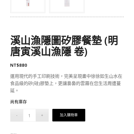
溪山漁隱圖矽膠餐墊 (明
唐寅溪山漁隱 卷)
NT$
880
運用現代的手工印刷技術，完美呈現畫中徐徐如生山水在
食品級的矽(硅)膠墊上，更讓裊裊的雲霧在您生活周遭蔓
延。
尚有庫存
加入購物車