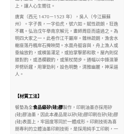
上，讓人心生嚮往。
唐寅（西元 1470－1523 年），吳人（今江蘇蘇
州）。字子畏，一字伯虎，號六如。賦性疏朗，狂逸
不羈。弘治戊午舉南京解元，畫師周臣而遠過之。為
明四大家之一。此卷作江干巖岸。雜林疏朗，漁舍水
榭座落丹楓岸石掩映間。水面舟艇容與，舟上漁人或
垂綸放釣，或橫笛濯足，或拍掌擊節和歌。屋內則促
膝對酌，或憑欄觀釣，或策杖閒步。通幅以中鋒濕筆
斧劈斫趯，用筆勁利，設色明艷，清雅幽麗，神采逼
人。
【材質工法】
餐墊為全
食品級矽(硅)膠
製作，印刷油墨亦採用矽
(硅)膠油墨，因此本產品是以矽(硅)膠印刷在矽(硅)膠
(硅)表面上，牢固度等同於一體成形。印刷技術為喜
朋專利的立體油墨印刷技術，是採用純手工印刷，一