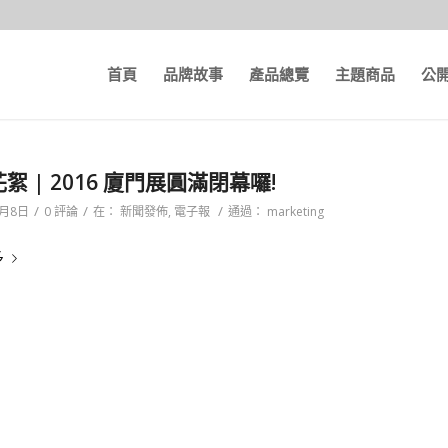
首頁
品牌故事
產品總覽
主題商品
公
絮 | 2016 廈門展圓滿閉幕囉!
/
/
/
1月8日
0 評論
在：
新聞發佈
,
電子報
通過：
marketing
多