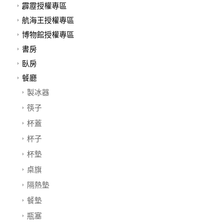
霹靂授權專區
航海王授權專區
博物館授權專區
書房
臥房
餐廳
製冰器
筷子
杯蓋
杯子
杯墊
桌旗
隔熱墊
餐墊
瓶塞